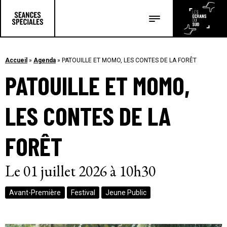
Les salles
Les festivals
Accueil
»
Agenda
»
PATOUILLE ET MOMO, LES CONTES DE LA FORÊT
PATOUILLE ET MOMO,
Les articles
LES CONTES DE LA
FORÊT
Le 01 juillet 2026 à 10h30
Avant-Première
Festival
Jeune Public