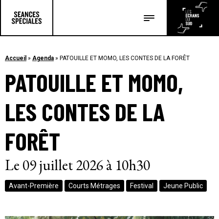
Les salles
Les festivals
Accueil
»
Agenda
»
PATOUILLE ET MOMO, LES CONTES DE LA FORÊT
PATOUILLE ET MOMO,
Les articles
LES CONTES DE LA
FORÊT
Le 09 juillet 2026 à 10h30
Avant-Première
Courts Métrages
Festival
Jeune Public