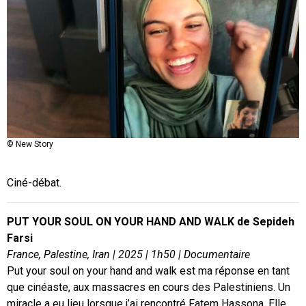
©REVES-DEAU-PRODUCTIONS
© New Story
Ciné-débat.
PUT YOUR SOUL ON YOUR HAND AND WALK de Sepideh
Farsi
France, Palestine, Iran | 2025 | 1h50 | Documentaire
Put your soul on your hand and walk est ma réponse en tant
que cinéaste, aux massacres en cours des Palestiniens. Un
miracle a eu lieu lorsque j’ai rencontré Fatem Hassona. Elle