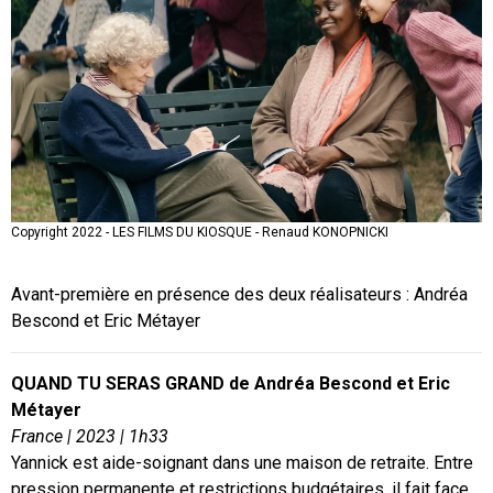
Copyright 2022 - LES FILMS DU KIOSQUE - Renaud KONOPNICKI
Copyright 2022 - LES FILMS DU KIOSQUE - Renaud KONOPNICKI
Avant-première en présence des deux réalisateurs : Andréa
Bescond et Eric Métayer
QUAND TU SERAS GRAND de Andréa Bescond et Eric
Métayer
France | 2023 | 1h33
Yannick est aide-soignant dans une maison de retraite. Entre
pression permanente et restrictions budgétaires, il fait face