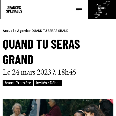
Les salles
Les festivals
Accueil
»
Agenda
»
QUAND TU SERAS GRAND
QUAND TU SERAS
Les articles
GRAND
Le 24 mars 2023 à 18h45
Avant-Première
Invités / Débat