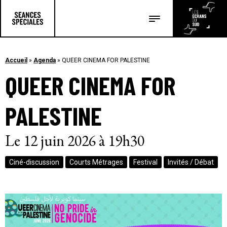
Les salles
Les festivals
Accueil
»
Agenda
»
QUEER CINEMA FOR PALESTINE
QUEER CINEMA FOR
Les articles
PALESTINE
Le 12 juin 2026 à 19h30
Ciné-discussion
Courts Métrages
Festival
Invités / Débat