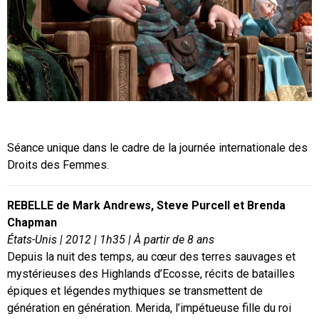
The Walt Disney Company France
The Walt Disney Company France
Séance unique dans le cadre de la journée internationale des
Droits des Femmes.
REBELLE de Mark Andrews, Steve Purcell et Brenda
Chapman
États-Unis | 2012 | 1h35 | À partir de 8 ans
Depuis la nuit des temps, au cœur des terres sauvages et
mystérieuses des Highlands d’Ecosse, récits de batailles
épiques et légendes mythiques se transmettent de
génération en génération. Merida, l’impétueuse fille du roi