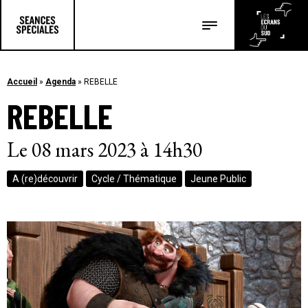
Les salles
Les festivals
Accueil
»
Agenda
»
REBELLE
REBELLE
Les articles
Le 08 mars 2023 à 14h30
A (re)découvrir
Cycle / Thématique
Jeune Public