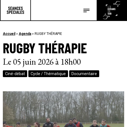
Les salles
Les festivals
Accueil
»
Agenda
»
RUGBY THÉRAPIE
RUGBY THÉRAPIE
Les articles
Le 05 juin 2026 à 18h00
Ciné-débat
Cycle / Thématique
Documentaire