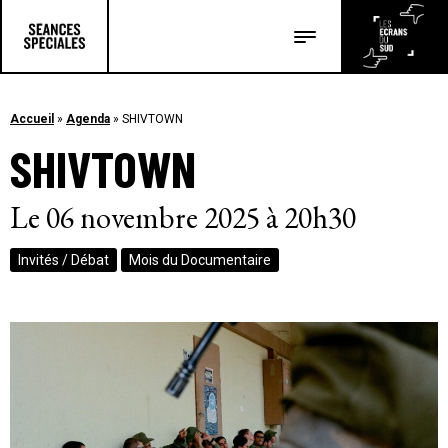
Les salles
Les festivals
Accueil
»
Agenda
»
SHIVTOWN
SHIVTOWN
Les articles
Le 06 novembre 2025 à 20h30
Invités / Débat
Mois du Documentaire