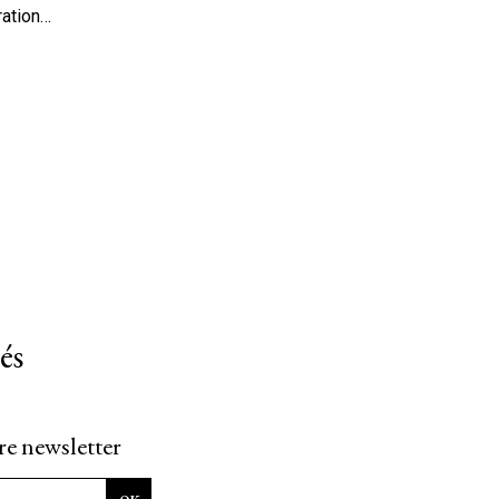
ration…
és
re newsletter