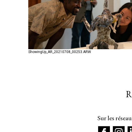
ShowingUp_AR_20210708_00253.ARW
R
Sur les résea