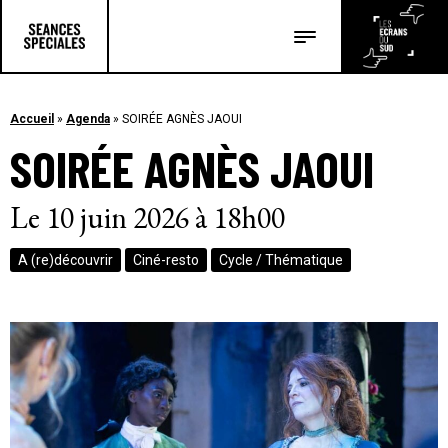
Les salles
Les festivals
Accueil
»
Agenda
»
SOIRÉE AGNÈS JAOUI
SOIRÉE AGNÈS JAOUI
Les articles
Le 10 juin 2026 à 18h00
A (re)découvrir
Ciné-resto
Cycle / Thématique