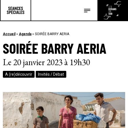
Les salles
Les festivals
Accueil
»
Agenda
»
SOIRÉE BARRY AERIA
SOIRÉE BARRY AERIA
Les articles
Le 20 janvier 2023 à 19h30
A (re)découvrir
Invités / Débat