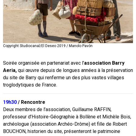
Copyright Studiocanal/El Deseo 2019 / Manolo Pavón
Copyright Studiocanal/El Deseo 2019 / Manolo Pavón
Soirée organisée en partenariat avec l’
association Barry
Aeria,
qui œuvre depuis de longues années à la préservation
du site de Barry qui renferme un des plus vastes villages
troglodytiques de France.
19h30
/ Rencontre
Deux membres de l’association, Guillaume RAFFIN,
professeur d’Histoire-Géographie à Bollène et Michèle Bois,
archéologue (association Archéo-Drôme) et fille de Robert
BOUCHON, historien du site, présenteront le patrimoine