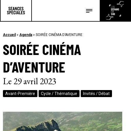
Les salles
Les festivals
Accueil
»
Agenda
»
SOIRÉE CINÉMA D’AVENTURE
SOIRÉE CINÉMA
Les articles
D’AVENTURE
Le 29 avril 2023
Avant-Première
Cycle / Thématique
Invités / Débat