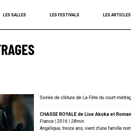
Agenda
LES SALLES
LES FESTIVALS
LES ARTICLES
Les salles
Les festivals
TRAGES
Les articles
Soirée de clôture de La Fête du court-métra
CHASSE ROYALE de Lise Akoka et Roma
France | 2016 | 28min
Angélique, treize ans, vient d’une famille no