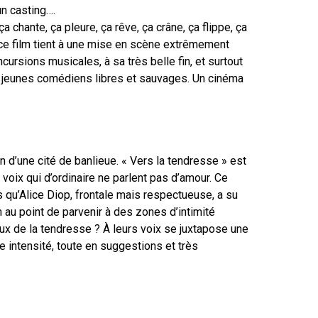
un casting….
 ça chante, ça pleure, ça rêve, ça crâne, ça flippe, ça
e ce film tient à une mise en scène extrêmement
cursions musicales, à sa très belle fin, et surtout
e jeunes comédiens libres et sauvages. Un cinéma
lin d’une cité de banlieue. « Vers la tendresse » est
 voix qui d’ordinaire ne parlent pas d’amour. Ce
 qu’Alice Diop, frontale mais respectueuse, a su
m au point de parvenir à des zones d’intimité
 eux de la tendresse ? À leurs voix se juxtapose une
 intensité, toute en suggestions et très