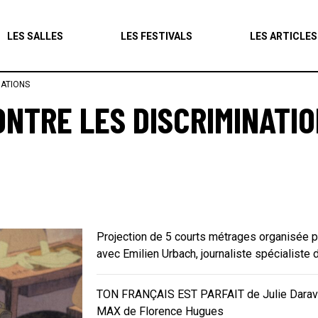
Agenda
LES SALLES
LES FESTIVALS
LES ARTICLES
Les salles
NATIONS
Les festivals
ONTRE LES DISCRIMINATI
Les articles
Projection de 5 courts métrages organisée p
avec Emilien Urbach, journaliste spécialiste 
TON FRANÇAIS EST PARFAIT de Julie Darav
MAX de Florence Hugues