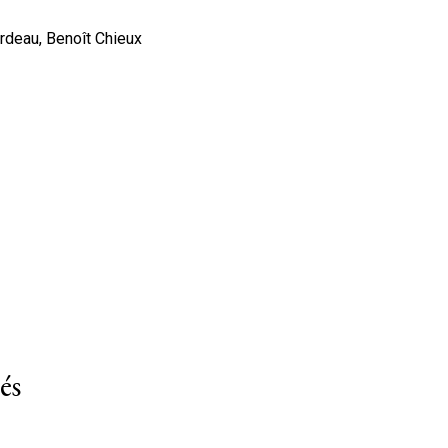
deau, Benoît Chieux
és