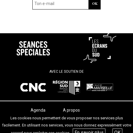
AVEC LE SOUTIEN DE
Agenda
A propos
Les salles
Termes et conditions
Les cookies nous permettent de vous proposer nos services plus
Les festivals
Contact
facilement. En utilisant nos services, vous nous donnez expressément votre
Les articles
En savoir plus
OK
accord pour exploiter ces cookies.