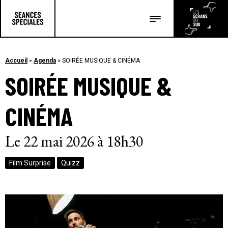
Les salles
Les festivals
Accueil
»
Agenda
»
SOIRÉE MUSIQUE & CINÉMA
SOIRÉE MUSIQUE &
Les articles
CINÉMA
Le 22 mai 2026 à 18h30
Film Surprise
Quizz