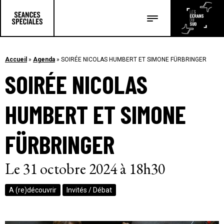
Les salles
Les festivals
Accueil
»
Agenda
»
SOIRÉE NICOLAS HUMBERT ET SIMONE FÜRBRINGER
SOIRÉE NICOLAS
Les articles
HUMBERT ET SIMONE
FÜRBRINGER
Le 31 octobre 2024 à 18h30
A (re)découvrir
Invités / Débat