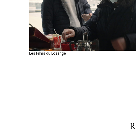
Les Films du Losange
Les Films du Losange
© Les Films du Losange
R