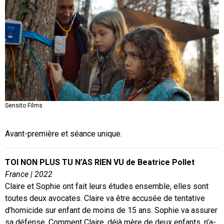
Sensito Films
Sensito Films
Sensito Films
Avant-première et séance unique.
TOI NON PLUS TU N’AS RIEN VU de Beatrice Pollet
France | 2022
Claire et Sophie ont fait leurs études ensemble, elles sont
toutes deux avocates. Claire va être accusée de tentative
d’homicide sur enfant de moins de 15 ans. Sophie va assurer
sa défense. Comment Claire, déjà mère de deux enfants, n’a-