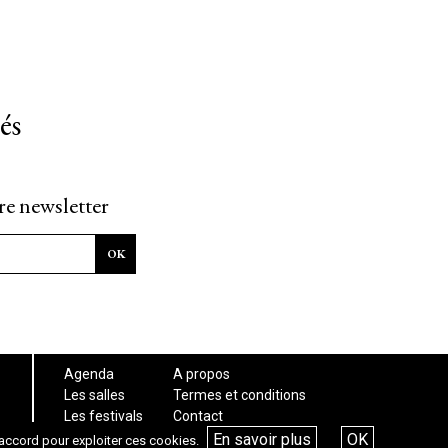
és
re newsletter
Agenda
A propos
Les salles
Termes et conditions
Les festivals
Contact
Les articles
En savoir plus
OK
accord pour exploiter ces cookies.