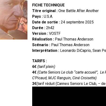
FICHE TECHNIQUE
Titre original :
One Battle After Another
Pays :
U.S.A.
Date de sortie :
24 septembre 2025
Durée :
2h42
Version :
VOSTF
Réalisation :
Paul Thomas Anderson
Scénario :
Paul Thomas Anderson
Interprétation :
Leonardo DiCaprio, Sean Pen
TARIFS :
6€
(tarif plein)
4€
(Carte Seniors Le club “carte accueil”, Le
C’Picaud, MJC Ranguin, Ciné Croisette)
3€
(tarif réduit (Cannes Seniors Le Club, – d