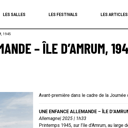
Agenda
LES SALLES
LES FESTIVALS
LES ARTICLES
Les salles
, 1945
Les festivals
ANDE – ÎLE D’AMRUM, 19
Les articles
Avant-première dans le cadre de la Journée
UNE ENFANCE ALLEMANDE – ÎLE D’AMRUM,
Allemagne| 2025 | 1h33
Printemps 1945, sur l’île d’Amrum, au large d