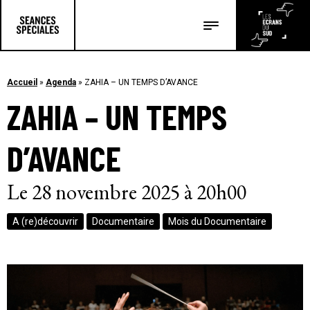
Les salles
Les festivals
Accueil
»
Agenda
»
ZAHIA – UN TEMPS D’AVANCE
ZAHIA – UN TEMPS
Les articles
D’AVANCE
Le 28 novembre 2025 à 20h00
A (re)découvrir
Documentaire
Mois du Documentaire