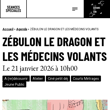
Les salles
Les festivals
Accueil
»
Agenda
»
ZÉBULON LE DRAGON ET LES MÉDECINS VOLANTS
ZÉBULON LE DRAGON ET
Les articles
LES MÉDECINS VOLANTS
Le 21 janvier 2026 à 10h00
A (re)découvrir
Atelier
Ciné petit déj
Courts Métrages
Jeune Public