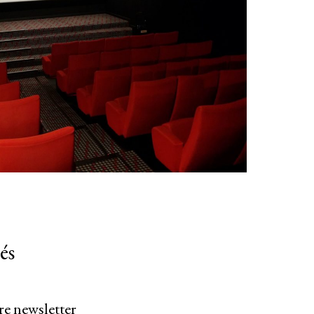
és
re newsletter