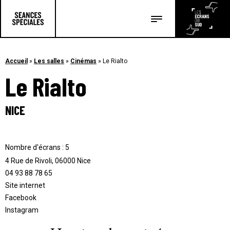
Les salles
Les festivals
Accueil
»
Les salles
»
Cinémas
»
Le Rialto
Le Rialto
Les articles
NICE
Nombre d'écrans : 5
4 Rue de Rivoli, 06000 Nice
04 93 88 78 65
Site internet
Facebook
Instagram