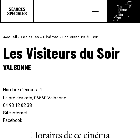
Les salles
Les festivals
Accueil
»
Les salles
»
Cinémas
»
Les Visiteurs du Soir
Les Visiteurs du Soir
Les articles
VALBONNE
Nombre d'écrans : 1
Le pré des arts, 06560 Valbonne
04 93 12 02 38
Site internet
Facebook
Horaires de ce cinéma