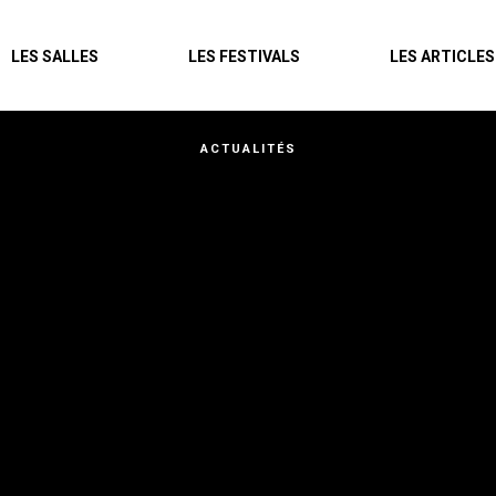
Agenda
LES SALLES
LES FESTIVALS
LES ARTICLES
Les salles
Les festivals
ACTUALITÉS
Les articles