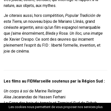
nature, aux objets, aux mythes.
Je citerais aussi, hors compétition,
Popular Tradición de
esta Tierra
, un nouveau bijou de Mariano Llinás, grand
cinéaste argentin, ainsi qu’un film espagnol remarquable
que j’aime énormément,
Bleda y Rosa. Un lloc, una imatge
de Xavier Crespo. Ce sont des œuvres qui incarnent
pleinement l’esprit du FID : liberté formelle, invention, et
joie de cinéma.
Les films au FIDMarseille soutenus par la Région Sud :
Un corps à soi
de Marine Relinger
Alea Jacarandas
de Hassen Ferhani
Le Gang des bois du temple
et
Terminal Sud
de Rabah
Les cookies nous permettent de vous proposer nos services plus
Ameur-Zaïmeche