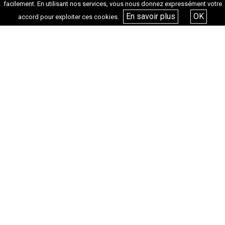
facilement. En utilisant nos services, vous nous donnez expressément votre
Studio Baumettes
et
Boyuna
réalisés par Lieux fictifs
En savoir plus
OK
accord pour exploiter ces cookies.
Plus d’infos sur la programmation du FIDMarseille.
Entretien réalisé par Lola Antonini
Tags :
ACTUALITÉ
CINÉMA
FID
FILMS
SÉANCES SPÉCIALES
+ D'ACTUALITÉS
Les Festivals de cinéma
dans le Sud – En mai