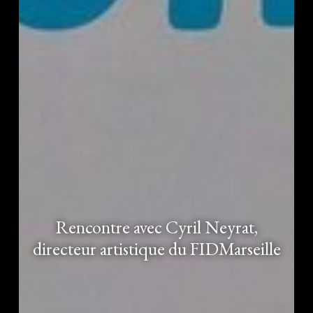
Rencontre avec Cyril Neyrat,
directeur artistique du FIDMarseille