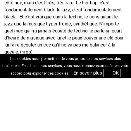
côté noir, mais c’est très, très rare.
Le hip-hop, c’est
fondamentalement black, le jazz, c’est fondamentalement
black… Et c’est vrai que dans la techno, je sens autant le
jazz que la musique
hyper froide, synthétique. N’importe
quel mec qui n’a jamais écouté de techno, je
parle un quart
d’heure de musique avec lui et je peux trouver une clé pour
lui
faire écouter un truc qu’il ne va pas me balancer à la
gueule.
(rires)
Les cookies nous permettent de vous proposer nos services plus
facilement. En utilisant nos services, vous nous donnez expressément votre
En savoir plus
OK
accord pour exploiter ces cookies.
─
Dans une séquence, on vous voit vous préparer à
jouer au Sonar, un des
plus grands festivals
européens, tel un sportif qui va rentrer sur le
terrain.
On sent également beaucoup de stress avant de
monter sur
scène. Vous parlez du «
premier morceau
», que vous dîtes décisif.
Je
me demande comment
vous le choisissez, et à quel moment vous vous
dîtes
:
«
ça va être celui-là
»
?
LG
:
Jamais (rires).