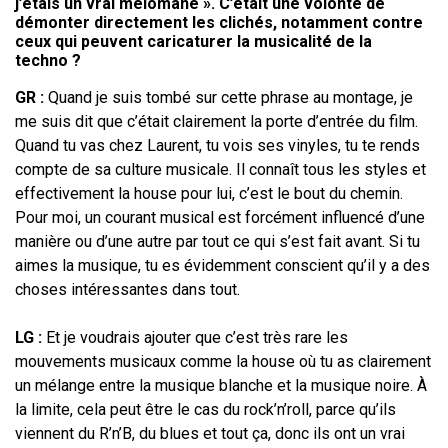
j’étais un vrai mélomane
». C’était une volonté de
démonter directement les clichés, notamment contre
ceux qui peuvent caricaturer la musicalité de la
techno ?
GR
:
Quand je suis tombé sur cette phrase au montage, je
me suis dit que c’était
clairement la porte d’entrée du film.
Quand tu vas chez Laurent, tu vois ses
vinyles, tu te rends
compte de sa culture musicale. Il connaît tous les styles et
effectivement la house pour lui, c’est le bout du chemin.
Pour moi, un courant
musical est forcément influencé d’une
manière ou d’une autre par tout ce qui
s’est fait avant. Si tu
aimes la musique, tu es évidemment conscient qu’il y a des
choses intéressantes dans tout.
LG
:
Et je voudrais ajouter que c’est très rare les
mouvements musicaux comme
la house où tu as clairement
un mélange entre la musique blanche et la musique
noire. À
la limite, cela peut être le cas du rock’n’roll, parce qu’ils
viennent du
R’n’B, du blues et tout ça, donc ils ont un vrai