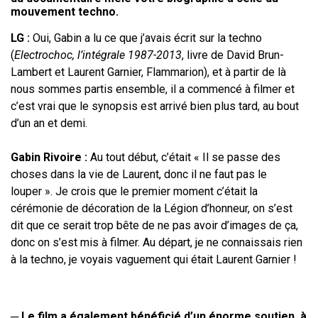
mouvement techno.
LG
:
Oui, Gabin a lu ce que j’avais écrit sur la techno
(
Electrochoc, l’intégrale
1987-2013
, livre de David Brun-
Lambert et Laurent Garnier, Flammarion
), et à partir de là
nous sommes partis ensemble, il a commencé à filmer et
c’est vrai que le
synopsis est arrivé bien plus tard, au bout
d’un an et demi.
Gabin Rivoire
:
Au tout début, c’était «
Il se passe des
choses dans la vie de
Laurent, donc il ne faut pas le
louper
». Je crois que le premier moment c’était la
cérémonie de décoration de la Légion d’honneur, on s’est
dit que ce serait trop
bête de ne pas avoir d’images de ça,
donc on s’est mis à filmer. Au départ, je ne
connaissais rien
à la techno, je voyais vaguement qui était Laurent Garnier
!
─
Le film a également bénéficié d’un énorme soutien, à