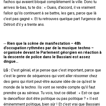
fachos qui avaient bloqué complètement la
ville.
Donc tu
arrives là-bas, tu te dis
:
«
Ouais, d’accord, il va vraiment
falloir qu’ils continuent à se battre, les gars,
parce
que là
c’est pas gagné
». Et tu retrouves quelque part l’urgence de
Détroit
d’il y a trente ans.
─
Rien que la scène de manifestation – 48h
d’occupation rythmées par de
la musique techno –
organisée devant le Parlement géorgien en réaction
à
la descente de police dans le Bassiani est assez
dingue…
LG
:
C’est génial, et je pense que c’est important, parce que
c’est le genre de
séquences qui vont aller résonner chez
des gens qui n’ont peut-être aucune idée
de ce qu’est le
monde de la techno. Ils vont se rendre compte qu’il faut
prendre ça au sérieux. Tu vois, tout ce débat
: «
Est-ce que
le dancefloor doit être
politique ou pas politique
?
» Il est
éminemment politique, bien sûr
! Et c’est vrai
que Bassiani