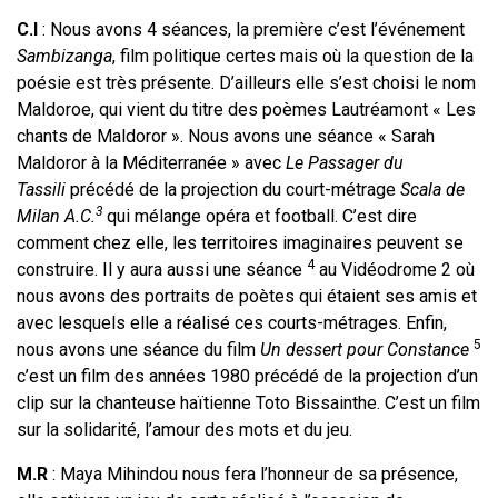
C.I
: Nous avons 4 séances, la première c’est l’événement
Sambizanga
, film politique certes mais où la question de la
poésie est très présente. D’ailleurs elle s’est choisi le nom
Maldoroe, qui vient du titre des poèmes Lautréamont « Les
chants de Maldoror ». Nous avons une séance « Sarah
Maldoror à la Méditerranée » avec
Le Passager du
Tassili
précédé de la projection du court-métrage
Scala de
3
Milan A.C.
qui mélange opéra et football. C’est dire
comment chez elle, les territoires imaginaires peuvent se
4
construire. Il y aura aussi une séance
au Vidéodrome 2 où
nous avons des portraits de poètes qui étaient ses amis et
avec lesquels elle a réalisé ces courts-métrages. Enfin,
5
nous avons une séance du film
Un dessert pour Constance
c’est un film des années 1980 précédé de la projection d’un
clip sur la chanteuse haïtienne Toto Bissainthe. C’est un film
sur la solidarité, l’amour des mots et du jeu.
M.R
: Maya Mihindou nous fera l’honneur de sa présence,