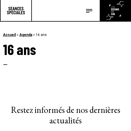
Les salles
Les festivals
Accueil
»
Agenda
»
16 ans
16 ans
Les articles
–
Restez informés de nos dernières
actualités