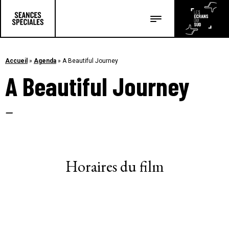
Les salles
Les festivals
Accueil
»
Agenda
»
A Beautiful Journey
A Beautiful Journey
Les articles
–
Horaires du film