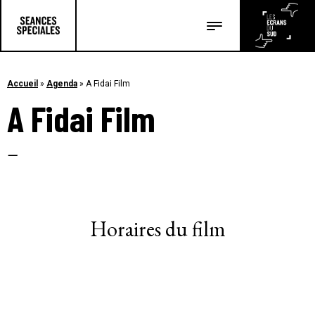
Les salles
Les festivals
Accueil
»
Agenda
»
A Fidai Film
A Fidai Film
Les articles
–
Horaires du film