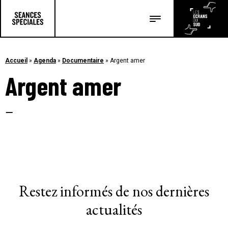
Les salles
Les festivals
Accueil
»
Agenda
»
Documentaire
»
Argent amer
Argent amer
Les articles
–
Restez informés de nos dernières
actualités