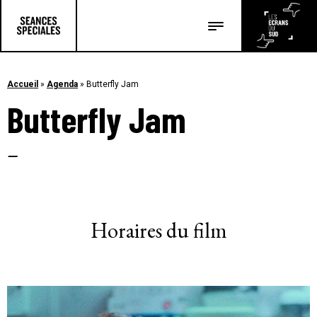
Les salles
Les festivals
Accueil
»
Agenda
»
Butterfly Jam
Butterfly Jam
Les articles
–
Horaires du film