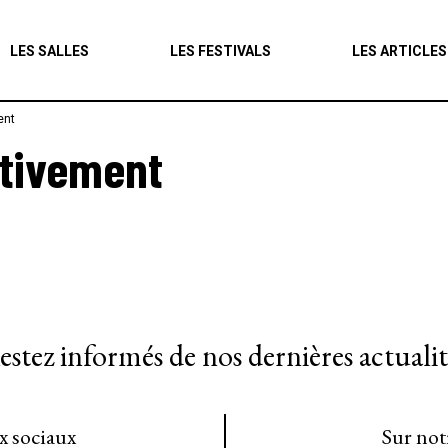
Agenda
LES SALLES
LES FESTIVALS
LES ARTICLES
Les salles
ent
Les festivals
itivement
Les articles
estez informés de nos dernières actualit
ux sociaux
Sur not