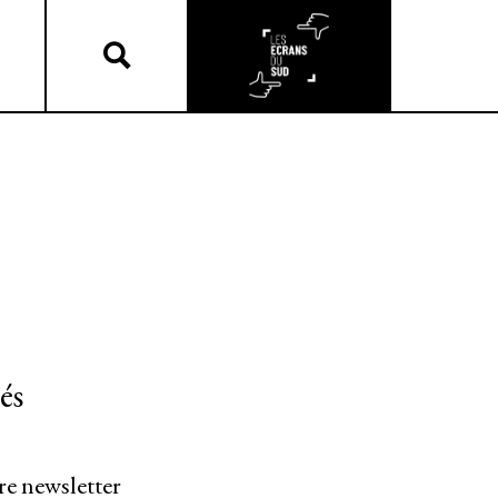
és
re newsletter