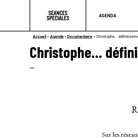
AGENDA
Accueil
»
Agenda
»
Documentaire
»
Christophe… définitivem
Christophe… défin
–
R
Sur les résea