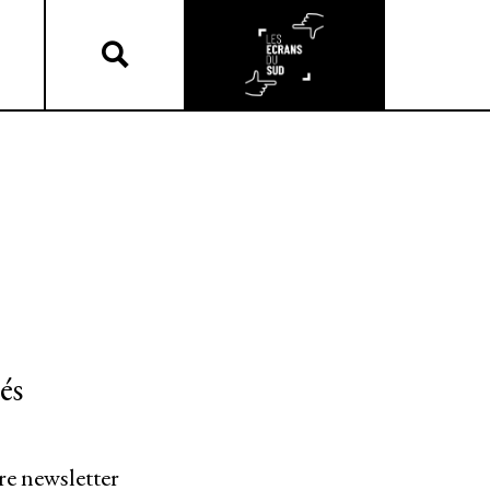
és
re newsletter