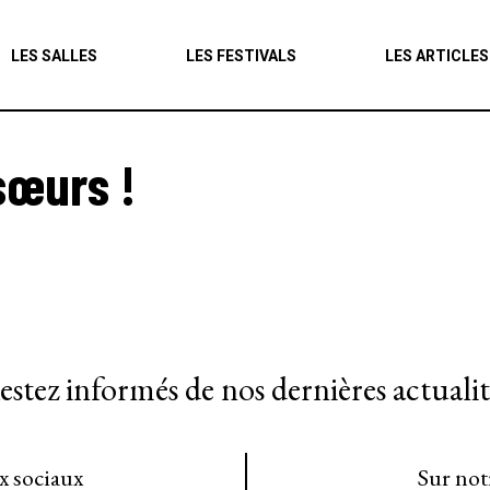
Agenda
LES SALLES
LES FESTIVALS
LES ARTICLES
Les salles
Les festivals
sœurs !
Les articles
estez informés de nos dernières actualit
ux sociaux
Sur not