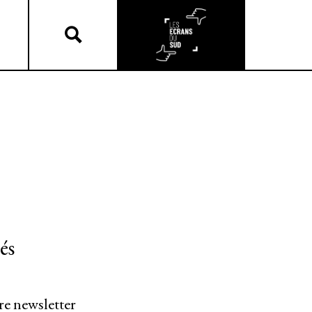
és
re newsletter