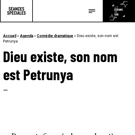
Les salles
Les festivals
Accueil
»
Agenda
»
Comédie dramatique
»
Dieu existe, son nom est
Petrunya
Les articles
Dieu existe, son nom
est Petrunya
–