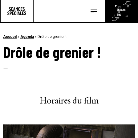
Les salles
Les festivals
Accueil
»
Agenda
»
Drôle de grenier !
Drôle de grenier !
Les articles
–
Horaires du film