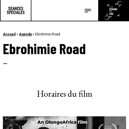
Les salles
Les festivals
Accueil
»
Agenda
»
Ebrohimie Road
Ebrohimie Road
Les articles
–
Horaires du film