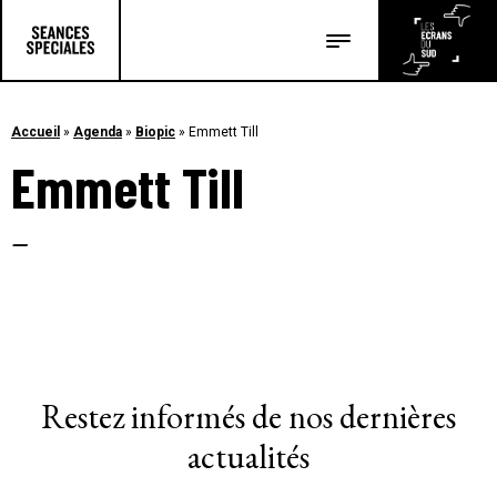
Les salles
Les festivals
Accueil
»
Agenda
»
Biopic
»
Emmett Till
Emmett Till
Les articles
–
Restez informés de nos dernières
actualités