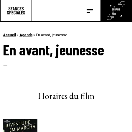
Les salles
Les festivals
Accueil
»
Agenda
»
En avant, jeunesse
En avant, jeunesse
Les articles
–
Horaires du film