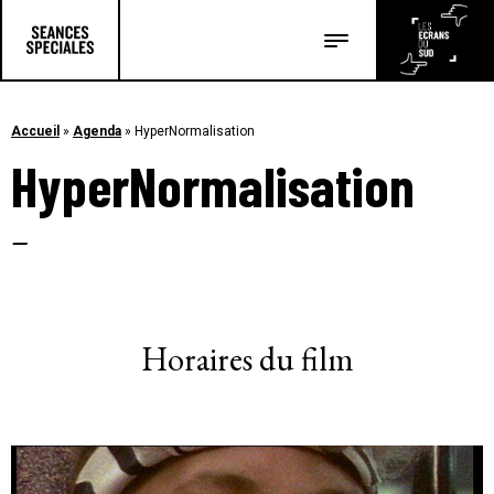
Les salles
Les festivals
Accueil
»
Agenda
»
HyperNormalisation
HyperNormalisation
Les articles
–
Horaires du film