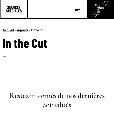
Les salles
Les festivals
Accueil
»
Agenda
»
In the Cut
In the Cut
Les articles
–
Restez informés de nos dernières
actualités