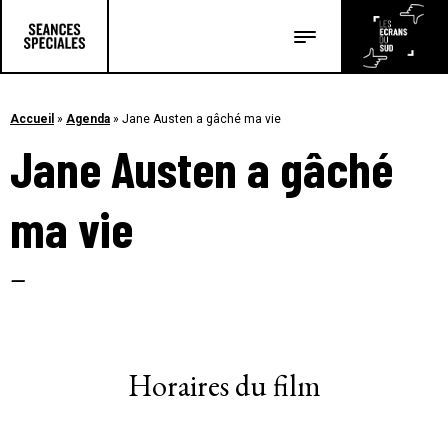
Les salles
Les festivals
Accueil
»
Agenda
»
Jane Austen a gâché ma vie
Jane Austen a gâché
Les articles
ma vie
–
Horaires du film