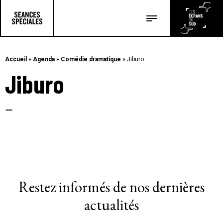
Les salles
Les festivals
Accueil
»
Agenda
»
Comédie dramatique
»
Jiburo
Jiburo
Les articles
–
Restez informés de nos dernières
actualités