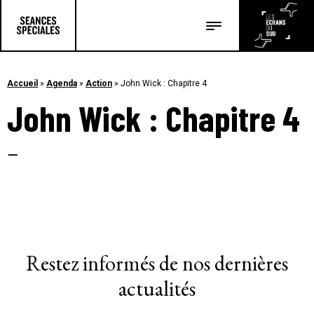
Les salles
Les festivals
Accueil
»
Agenda
»
Action
»
John Wick : Chapitre 4
John Wick : Chapitre 4
Les articles
–
Restez informés de nos dernières
actualités