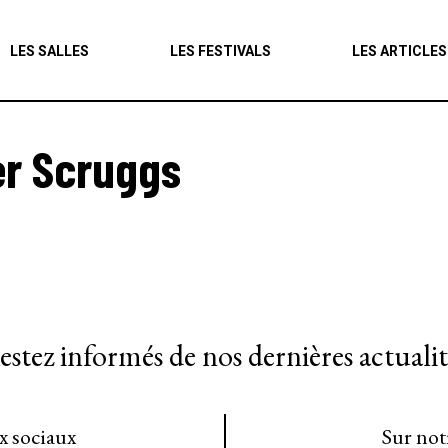
Agenda
LES SALLES
LES FESTIVALS
LES ARTICLES
Les salles
Les festivals
er Scruggs
Les articles
estez informés de nos dernières actualit
ux sociaux
Sur not