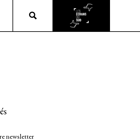
és
re newsletter