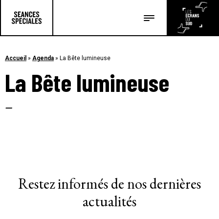
Les salles
Les festivals
Accueil
»
Agenda
»
La Bête lumineuse
La Bête lumineuse
Les articles
–
Restez informés de nos dernières
actualités