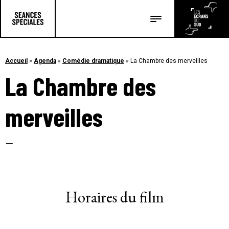
Les salles
Les festivals
Accueil
»
Agenda
»
Comédie dramatique
»
La Chambre des merveilles
La Chambre des
Les articles
merveilles
–
Horaires du film